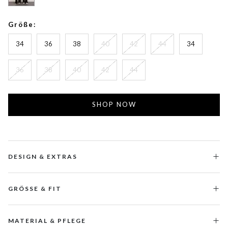
Größe:
34
36
38
40
42
44
34
36
38
40
42
44
SHOP NOW
DESIGN & EXTRAS
GRÖSSE & FIT
MATERIAL & PFLEGE