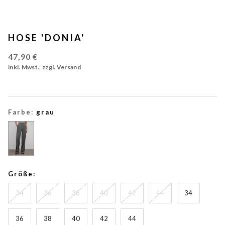
HOSE 'DONIA'
47,90 €
inkl. Mwst., zzgl. Versand
Farbe:
grau
Größe:
34
36
38
40
42
44
34
36
38
40
42
44